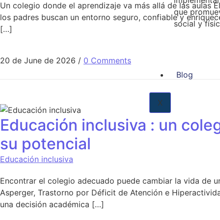
implementam
Un colegio donde el aprendizaje va más allá de las aulas E
que promuev
los padres buscan un entorno seguro, confiable y enriquec
social y fís
[…]
20 de June de 2026
/
0 Comments
Blog
X
Educación inclusiva : un cole
su potencial
Educación inclusiva
Encontrar el colegio adecuado puede cambiar la vida de un
Asperger, Trastorno por Déficit de Atención e Hiperactivi
una decisión académica […]