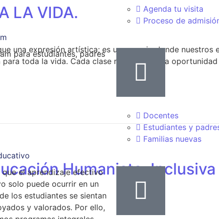
 LA VIDA.
Agenda tu visita
Proceso de admisió
am
ue una expresión artística; es un espacio donde nuestros 
am para estudiantes, padres
para toda la vida. Cada clase representa una oportunidad p
Docentes
Estudiantes y padre
Familias nuevas
ducativo
ucación Humanista, Inclusiva
que el aprendizaje efectivo
ivo solo puede ocurrir en un
e los estudiantes se sientan
yados y valorados. Por ello,