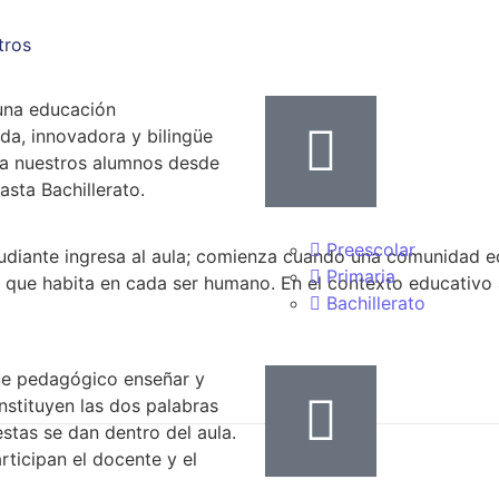
tros
una educación
ada, innovadora y bilingüe
a nuestros alumnos desde
asta Bachillerato.
Preescolar
udiante ingresa al aula; comienza cuando una comunidad ed
Primaria
r que habita en cada ser humano. En el contexto educativo 
Bachillerato
ue pedagógico enseñar y
nstituyen las dos palabras
stas se dan dentro del aula.
ticipan el docente y el