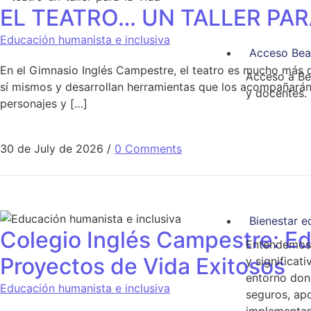
EL TEATRO… UN TALLER PARA
Educación humanista e inclusiva
Acceso Be
En el Gimnasio Inglés Campestre, el teatro es mucho más q
Acceso a Be
sí mismos y desarrollan herramientas que los acompañarán 
y docentes.
personajes y […]
30 de July de 2026
/
0 Comments
Bienestar e
Colegio Inglés Campestre: Ed
Entendemos 
Proyectos de Vida Exitosos
y significat
entorno dond
Educación humanista e inclusiva
seguros, apo