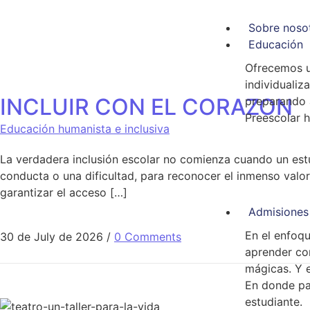
Sobre noso
Educación
Ofrecemos 
individualiz
INCLUIR CON EL CORAZON
preparando 
Preescolar h
Educación humanista e inclusiva
La verdadera inclusión escolar no comienza cuando un est
conducta o una dificultad, para reconocer el inmenso valo
garantizar el acceso […]
Admisiones
En el enfoq
30 de July de 2026
/
0 Comments
aprender co
mágicas. Y e
En donde par
estudiante.