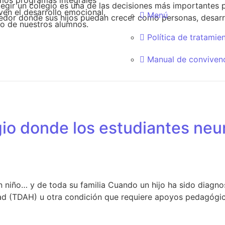
os programas integrales
legir un colegio es una de las decisiones más importantes p
en el desarrollo emocional,
Menú
edor donde sus hijos puedan crecer como personas, desarrol
ico de nuestros alumnos.
Política de tratamie
Manual de conviven
gio donde los estudiantes neu
 niño… y de toda su familia Cuando un hijo ha sido diagno
dad (TDAH) u otra condición que requiere apoyos pedagógico