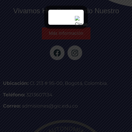
Vivamos Hoy Sembrando Nuestro
Mañana
Más Información
Ubicación:
Cl. 213 # 95-00, Bogotá, Colombia.
Teléfono:
3213607134
Correo:
admisiones@gic.edu.co